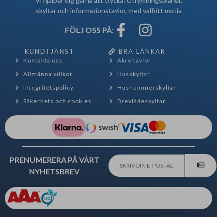
Vi hjälper dig gärna att trycka: Utrymningsplaner,
skyltar och informationstavlor, med valfritt motiv.
FÖLJ OSS PÅ:
KUNDTJÄNST
BRA LÄNKAR
Kontakta oss
Akryltavlor
Allmänna villkor
Husskyltar
Integritetspolicy
Husnummerskyltar
Säkerhets och cookies
Brevlådeskyltar
PRENUMERERA PÅ VÅRT
NYHETSBREV