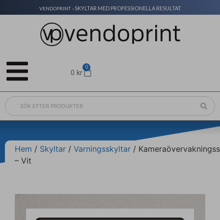
SKYLTAR MED PROFESSIONELLA RESULTAT
VENDOPRINT –
0
0
kr
Hem
/
Skyltar
/
Varningsskyltar
/ Kameraövervakningss
– Vit