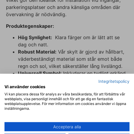
vilket gör den idealisk för installation vid ingångar,
parkeringsplatser och andra känsliga områden där
övervakning är nödvändig.
Produktegenskaper:
Hög Synlighet:
Klara färger om är lätt att se
dag och natt.
Robust Material:
Vår skylt är gjord av hållbart,
väderbeständigt material som står emot både
regn och sol, vilket säkerställer lång livslängd.
Universell Symbol:
Inkluderar en tydligt erkänd
symbol för videoövervakning samt text på både
Integritetspolicy
Vi använder cookies
svenska och engelska, vilket gör budskapet
Vi kan placera dessa för analys av våra besökardata, för att förbättra vår
klart för alla besökare.
webbplats, visa personligt innehåll och för att ge dig en fantastisk
Enkel Installation:
Kommer med starkt
webbplatsupplevelse. För mer information om cookies använder vi öppna
inställningarna.
dubbelhäftande material och är enkel att
montera på olika ytor, från väggar till stolpar.
Vid uppfästning med skruv bör skylten
Acceptera alla
förborras