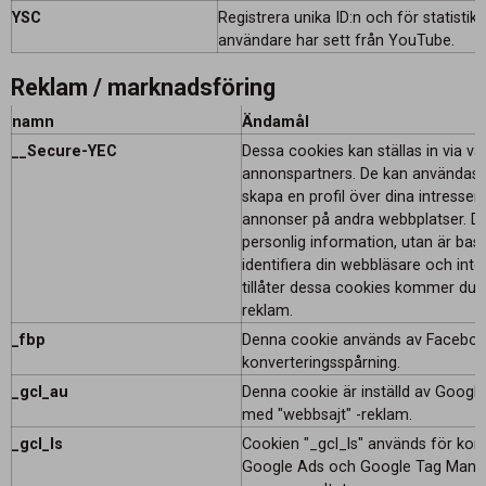
YSC
Registrera unika ID:n och för statistik 
användare har sett från YouTube.
Reklam / marknadsföring
namn
Ändamål
__Secure-YEC
Dessa cookies kan ställas in via v
annonspartners. De kan användas a
skapa en profil över dina intressen
annonser på andra webbplatser. De 
personlig information, utan är base
identifiera din webbläsare och int
tillåter dessa cookies kommer du a
reklam.
_fbp
Denna cookie används av Faceboo
konverteringsspårning.
_gcl_au
Denna cookie är inställd av Googl
med "webbsajt" -reklam.
_gcl_ls
Cookien "_gcl_ls" används för konv
Google Ads och Google Tag Manag