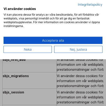
vilket indikerar att dina rättigh
Integritetspolicy
garanteras.
Vi använder cookies
_ga_********
Denna cookie lagrar ett unikt I
Vi kan placera dessa för analys av våra besökardata, för att förbättra vår
och spårar hur besökaren anvä
webbplats, visa personligt innehåll och för att ge dig en fantastisk
Uppgifterna används för statistik
webbplatsupplevelse. För mer information om cookies använder vi öppna
inställningarna.
tredjeländer: USA. Google LLC. är
Privacy Framework, vilket indike
registrerad kan garanteras.
Acceptera alla
sbjs_first
Vi använder dessa cookies för att
information om vår webbplats, 
Neka
Nej, justera
prestationsmätningar och förbät
sbjs_first_add
Vi använder dessa cookies för att
information om vår webbplats, 
prestationsmätningar och förbät
sbjs_migrations
Vi använder dessa cookies för att
information om vår webbplats, 
prestationsmätningar och förbät
sbjs_session
Vi använder dessa cookies för att
information om vår webbplats, 
prestationsmätningar och förbät