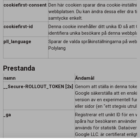
cookiefirst-consent
Den här cookien sparar dina cookie-inställnin
webbplatsen. Du kan ändra dessa eller dra till
samtycke enkelt.
cookiefirst-id
Denna cookie innehåller ditt unika ID så att C
identifiera unika besökare på denna webbplat
pll_language
Sparar de valda språkinställningarna på web
Polylang
Prestanda
namn
Ändamål
__Secure-ROLLOUT_TOKEN [2x]
Genom att ställa in denna tok
Google säkerställa att en enskil
version av en experimentell funk
eller sidor (en "ett stegvis utrull
_ga
Registrerar ett unikt ID för en 
spåra hur besökaren använder w
används för statistik. Dataöverför
Google LLC. är certifierat enlig