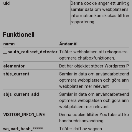
uid
Denna cookie anger ett unikt g
samlar data om webbplatsens a
information kan skickas till tred
rapportering.
Funktionell
namn
Ändamål
__oauth_redirect_detector
Tillåter webbplatsen att rekoqnisera b
optimera chatboxfunktionen.
elementor
Det här objektet stöder Wordpress Pa
sbjs_current
Samlar in data om användarbeteende o
optimera webbplatsen och göra anno
webbplatsen mer relevant.
sbjs_current_add
Samlar in data om användarbeteende o
optimera webbplatsen och göra anno
webbplatsen mer relevant.
VISITOR_INFO1_LIVE
Denna cookie tillåter YouTube att kont
bandbreddsanvändning.
wc_cart_hash_*****
Tillåter drift av vagnen