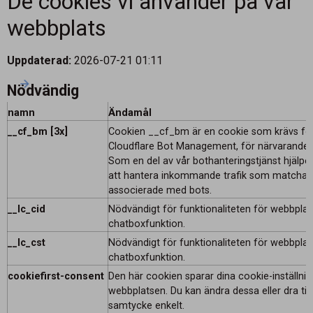
De cookies vi använder på vår
webbplats
Uppdaterad:
2026-07-21 01:11
Nödvändig
namn
Ändamål
__cf_bm [3x]
Cookien __cf_bm är en cookie som krävs för
Cloudflare Bot Management, för närvarande i 
Som en del av vår bothanteringstjänst hjälpe
att hantera inkommande trafik som matchar k
associerade med bots.
__lc_cid
Nödvändigt för funktionaliteten för webbpla
chatboxfunktion.
__lc_cst
Nödvändigt för funktionaliteten för webbpla
chatboxfunktion.
cookiefirst-consent
Den här cookien sparar dina cookie-inställnin
webbplatsen. Du kan ändra dessa eller dra till
samtycke enkelt.