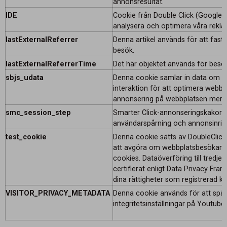
annonsresultat.
IDE
Cookie från Double Click (Google) 
analysera och optimera våra rekl
lastExternalReferrer
Denna artikel används för att faststä
besök.
lastExternalReferrerTime
Det här objektet används för besö
sbjs_udata
Denna cookie samlar in data om 
interaktion för att optimera webb
annonsering på webbplatsen mer r
smc_session_step
Smarter Click-annonseringskakor 
användarspårning och annonsinrikt
test_cookie
Denna cookie sätts av DoubleClick
att avgöra om webbplatsbesökare
cookies. Dataöverföring till tredje
certifierat enligt Data Privacy Fram
dina rättigheter som registrerad k
VISITOR_PRIVACY_METADATA
Denna cookie används för att spå
integritetsinställningar på Youtube.