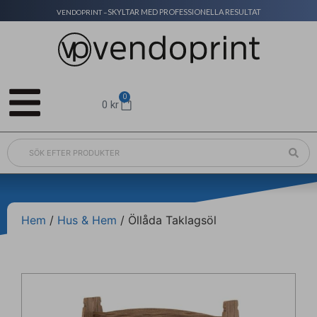
SKYLTAR MED PROFESSIONELLA RESULTAT
VENDOPRINT –
0
0
kr
Hem
/
Hus & Hem
/ Öllåda Taklagsöl