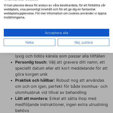
för att användas inomhus. Önskar du att
Vi kan placera dessa för analys av våra besökardata, för att förbättra vår
använda produkten utomhus så välj ovan
webbplats, visa personligt innehåll och för att ge dig en fantastisk
behandling.
webbplatsupplevelse. För mer information om cookies använder vi öppna
inställningarna.
Montering:
Enkelt monteringssystem med
tydliga instruktioner inkluderade
Acceptera alla
Funktioner:
Neka
Nej, justera
Elegant design:
Den naturliga ekfanéren ger en
lyxig och tidlös känsla som passar alla tillfällen
Personlig touch:
Välj att gravera ditt namn, ett
speciellt datum eller ett kort meddelande för att
göra korgen unik
Praktisk och hållbar:
Robust nog att användas
om och om igen, perfekt för både inomhus- och
utomhusbruk vid tillval av behandling
Lätt att montera:
Enkel att sätta ihop med
medföljande instruktioner, ingen extra utrustning
behövs