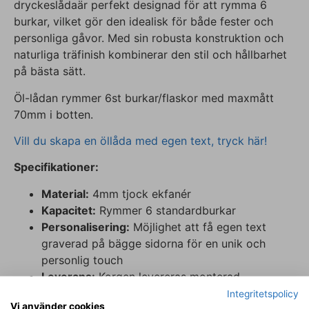
dryckeslådaär perfekt designad för att rymma 6
burkar, vilket gör den idealisk för både fester och
personliga gåvor. Med sin robusta konstruktion och
naturliga träfinish kombinerar den stil och hållbarhet
på bästa sätt.
Öl-lådan rymmer 6st burkar/flaskor med maxmått
70mm i botten.
Vill du skapa en öllåda med egen text, tryck här!
Specifikationer:
Material:
4mm tjock ekfanér
Kapacitet:
Rymmer 6 standardburkar
Personalisering:
Möjlighet att få egen text
graverad på bägge sidorna för en unik och
personlig touch
Leverans:
Korgen levereras monterad.
Behandling:
Produkten levereras obehandlad
Integritetspolicy
Vi använder cookies