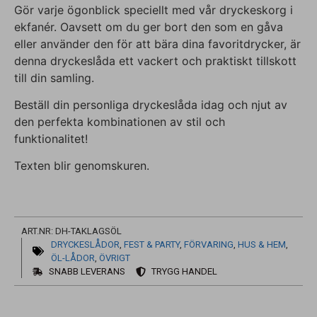
Gör varje ögonblick speciellt med vår dryckeskorg i
ekfanér. Oavsett om du ger bort den som en gåva
eller använder den för att bära dina favoritdrycker, är
denna dryckeslåda ett vackert och praktiskt tillskott
till din samling.
Beställ din personliga dryckeslåda idag och njut av
den perfekta kombinationen av stil och
funktionalitet!
Texten blir genomskuren.
ART.NR: DH-TAKLAGSÖL
DRYCKESLÅDOR
,
FEST & PARTY
,
FÖRVARING
,
HUS & HEM
,
ÖL-LÅDOR
,
ÖVRIGT
SNABB LEVERANS
TRYGG HANDEL