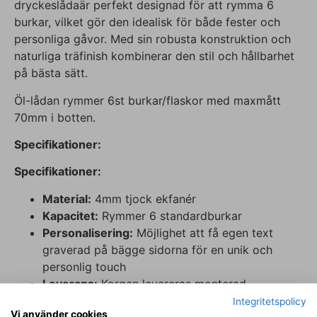
dryckeslådaär perfekt designad för att rymma 6
burkar, vilket gör den idealisk för både fester och
personliga gåvor. Med sin robusta konstruktion och
naturliga träfinish kombinerar den stil och hållbarhet
på bästa sätt.
Öl-lådan rymmer 6st burkar/flaskor med maxmått
70mm i botten.
Specifikationer:
Specifikationer:
Material:
4mm tjock ekfanér
Kapacitet:
Rymmer 6 standardburkar
Personalisering:
Möjlighet att få egen text
graverad på bägge sidorna för en unik och
personlig touch
Leverans:
Korgen levereras monterad.
Behandling:
Produkten levereras obehandlad
Integritetspolicy
Vi använder cookies