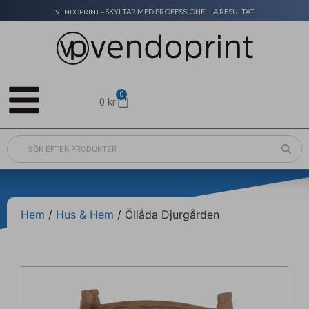
SKYLTAR MED PROFESSIONELLA RESULTAT
VENDOPRINT –
0
0
kr
Hem
/
Hus & Hem
/ Öllåda Djurgården