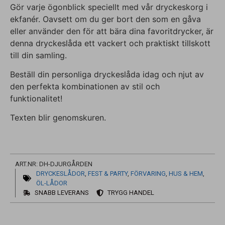
Gör varje ögonblick speciellt med vår dryckeskorg i
ekfanér. Oavsett om du ger bort den som en gåva
eller använder den för att bära dina favoritdrycker, är
denna dryckeslåda ett vackert och praktiskt tillskott
till din samling.
Beställ din personliga dryckeslåda idag och njut av
den perfekta kombinationen av stil och
funktionalitet!
Texten blir genomskuren.
ART.NR: DH-DJURGÅRDEN
DRYCKESLÅDOR
,
FEST & PARTY
,
FÖRVARING
,
HUS & HEM
,
ÖL-LÅDOR
SNABB LEVERANS
TRYGG HANDEL