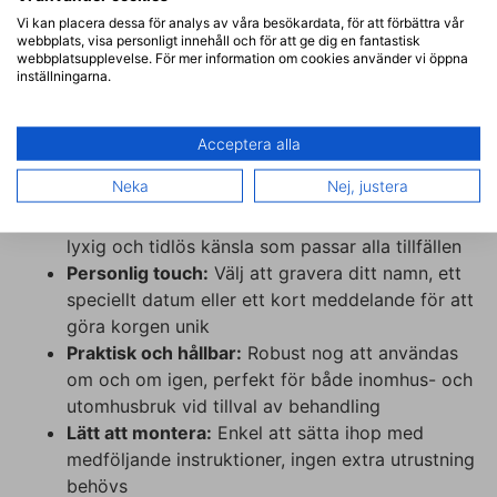
för att användas inomhus. Önskar du att
Vi kan placera dessa för analys av våra besökardata, för att förbättra vår
använda produkten utomhus så välj ovan
webbplats, visa personligt innehåll och för att ge dig en fantastisk
behandling.
webbplatsupplevelse. För mer information om cookies använder vi öppna
inställningarna.
Montering:
Enkelt monteringssystem med
tydliga instruktioner inkluderade
Acceptera alla
Funktioner:
Neka
Nej, justera
Elegant design:
Den naturliga ekfanéren ger en
lyxig och tidlös känsla som passar alla tillfällen
Personlig touch:
Välj att gravera ditt namn, ett
speciellt datum eller ett kort meddelande för att
göra korgen unik
Praktisk och hållbar:
Robust nog att användas
om och om igen, perfekt för både inomhus- och
utomhusbruk vid tillval av behandling
Lätt att montera:
Enkel att sätta ihop med
medföljande instruktioner, ingen extra utrustning
behövs