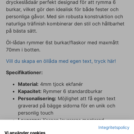
dryckeslådaär perfekt designad för att rymma 6
burkar, vilket gör den idealisk för både fester och
personliga gåvor. Med sin robusta konstruktion och
naturliga träfinish kombinerar den stil och hållbarhet
på bästa sätt.
Öl-lådan rymmer 6st burkar/flaskor med maxmått
70mm i botten.
Vill du skapa en öllåda med egen text, tryck här!
Specifikationer:
Material:
4mm tjock ekfanér
Kapacitet:
Rymmer 6 standardburkar
Personalisering:
Möjlighet att få egen text
graverad på bägge sidorna för en unik och
personlig touch
Leverans:
Korgen levereras monterad.
Behandling:
Produkten levereras obehandlad
Integritetspolicy
Vi använder cookies