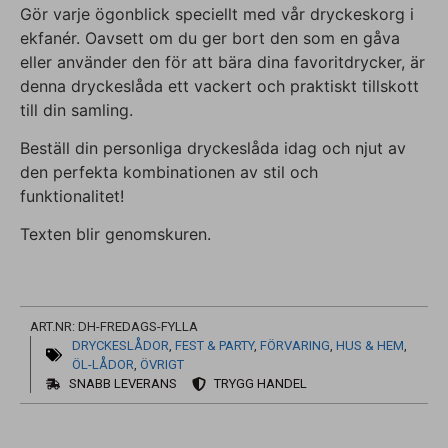
Gör varje ögonblick speciellt med vår dryckeskorg i
ekfanér. Oavsett om du ger bort den som en gåva
eller använder den för att bära dina favoritdrycker, är
denna dryckeslåda ett vackert och praktiskt tillskott
till din samling.
Beställ din personliga dryckeslåda idag och njut av
den perfekta kombinationen av stil och
funktionalitet!
Texten blir genomskuren.
ART.NR: DH-FREDAGS-FYLLA
DRYCKESLÅDOR
,
FEST & PARTY
,
FÖRVARING
,
HUS & HEM
,
ÖL-LÅDOR
,
ÖVRIGT
SNABB LEVERANS
TRYGG HANDEL