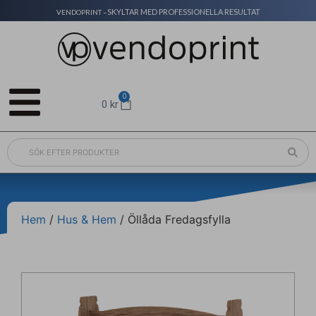
SKYLTAR MED PROFESSIONELLA RESULTAT
VENDOPRINT –
0
0
kr
Hem
/
Hus & Hem
/ Öllåda Fredagsfylla