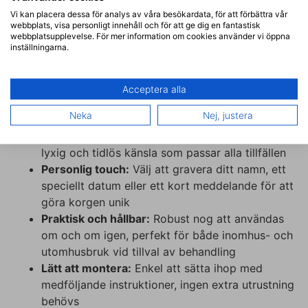
för att användas inomhus. Önskar du att
Vi kan placera dessa för analys av våra besökardata, för att förbättra vår
använda produkten utomhus så välj ovan
webbplats, visa personligt innehåll och för att ge dig en fantastisk
behandling.
webbplatsupplevelse. För mer information om cookies använder vi öppna
inställningarna.
Montering:
Enkelt monteringssystem med
tydliga instruktioner inkluderade
Acceptera alla
Funktioner:
Neka
Nej, justera
Elegant design:
Den naturliga ekfanéren ger en
lyxig och tidlös känsla som passar alla tillfällen
Personlig touch:
Välj att gravera ditt namn, ett
speciellt datum eller ett kort meddelande för att
göra korgen unik
Praktisk och hållbar:
Robust nog att användas
om och om igen, perfekt för både inomhus- och
utomhusbruk vid tillval av behandling
Lätt att montera:
Enkel att sätta ihop med
medföljande instruktioner, ingen extra utrustning
behövs