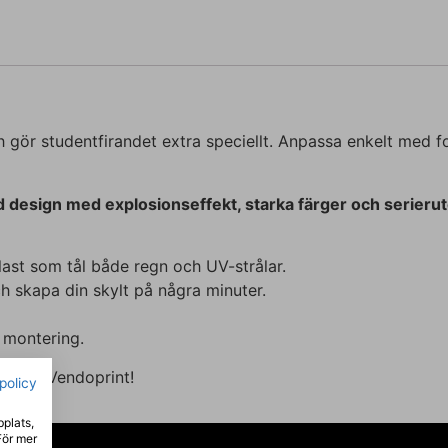
h gör studentfirandet extra speciellt. Anpassa enkelt med f
design med explosionseffekt, starka färger och serierut
last som tål både regn och UV-strålar.
h skapa din skylt på några minuter.
 montering.
ag hos Vendoprint!
spolicy
bplats,
För mer