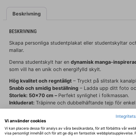
Beskrivning
BESKRIVNING
Skapa personliga studentplakat eller studentskyltar oc
mallar.
Denna studentskylt har en
dynamisk manga-inspirerad 
som vill ha en unik och energifylld skylt.
Hög kvalitet och regntåligt
– Tryckt på slitstark kanalp
Snabb och smidig beställning
– Ladda upp ditt foto oc
Storlek: 50×70 cm –
Perfekt synlighet i folkmassan.
Inkluderat:
Träpinne och dubbelhäftande tejp för enkel
Leverans inom 1–3 dagar
– Beställ din studentskylt id
Integritet
Vi använder cookies
Vi kan placera dessa för analys av våra besökardata, för att förbättra vår web
visa personligt innehåll och för att ge dig en fantastisk webbplatsupplevelse. 