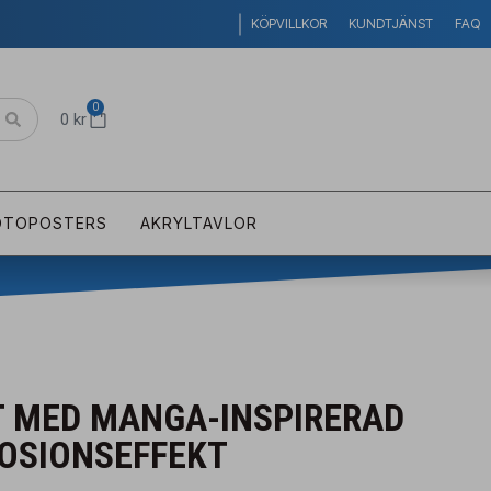
KÖPVILLKOR
KUNDTJÄNST
FAQ
0
0
kr
OTOPOSTERS
AKRYLTAVLOR
 MED MANGA-INSPIRERAD
LOSIONSEFFEKT