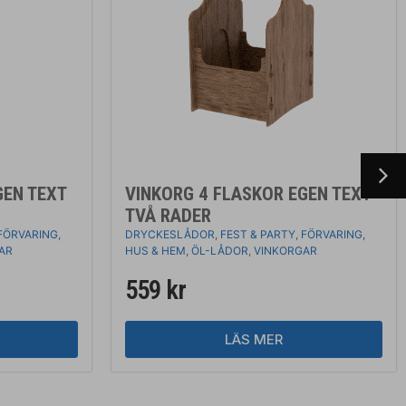
GEN TEXT
VINKORG 4 FLASKOR EGEN TEXT
TVÅ RADER
FÖRVARING
,
DRYCKESLÅDOR
,
FEST & PARTY
,
FÖRVARING
,
AR
HUS & HEM
,
ÖL-LÅDOR
,
VINKORGAR
559
kr
LÄS MER