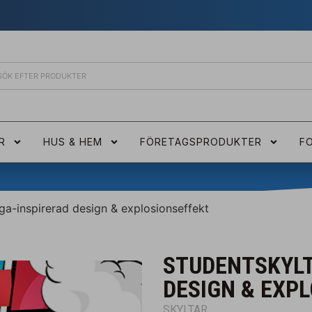
R
HUS & HEM
FÖRETAGSPRODUKTER
F
a-inspirerad design & explosionseffekt
STUDENTSKYLT
DESIGN & EXP
SKYLTAR