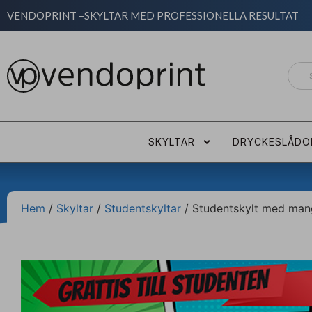
VENDOPRINT –
SKYLTAR MED PROFESSIONELLA RESULTAT
SKYLTAR
DRYCKESLÅDO
Hem
/
Skyltar
/
Studentskyltar
/ Studentskylt med mang