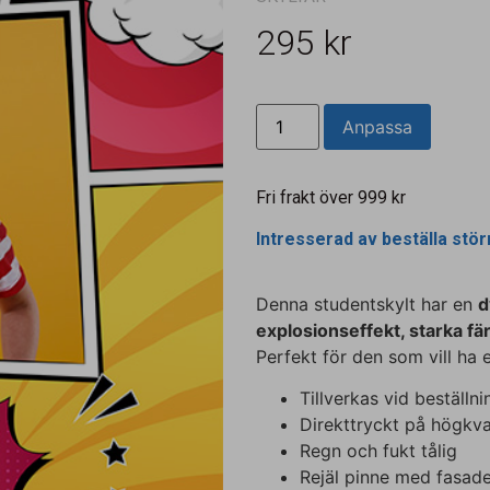
295
kr
Anpassa
Fri frakt över 999 kr
Intresserad av beställa stö
Denna studentskylt har en
d
explosionseffekt, starka fä
Perfekt för den som vill ha e
Tillverkas vid beställ
Direkttryckt på högkva
Regn och fukt tålig
Rejäl pinne med fasade