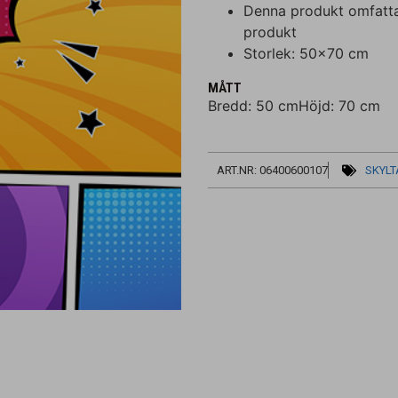
Denna produkt omfattas
produkt
Storlek: 50×70 cm
MÅTT
Bredd: 50 cm
Höjd: 70 cm
ART.NR: 06400600107
SKYLT