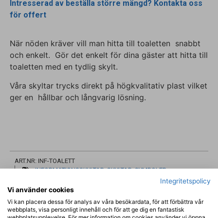
Intresserad av beställa större mängd? Kontakta oss
för offert
När nöden kräver vill man hitta till toaletten snabbt
och enkelt. Gör det enkelt för dina gäster att hitta till
toaletten med en tydlig skylt.
Våra skyltar trycks direkt på högkvalitativ plast vilket
ger en hållbar och långvarig lösning.
ART.NR: INF-TOALETT
INFORMATIONSSKYLTAR
,
SKYLTAR
,
SYMBOLER
SNABB LEVERANS
TRYGG HANDEL
Integritetspolicy
Vi använder cookies
Vi kan placera dessa för analys av våra besökardata, för att förbättra vår
webbplats, visa personligt innehåll och för att ge dig en fantastisk
webbplatsupplevelse. För mer information om cookies använder vi öppna