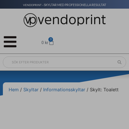
SKYLTAR MED PROFESSIONELLA RESULTAT
VENDOPRINT –
0
0
kr
Hem
/
Skyltar
/
Informationsskyltar
/ Skylt: Toalett