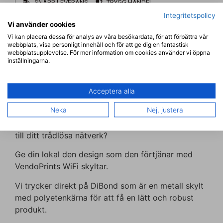
SNABB LEVERANS
TRYGG HANDEL
Integritetspolicy
Vi använder cookies
Vi kan placera dessa för analys av våra besökardata, för att förbättra vår
webbplats, visa personligt innehåll och för att ge dig en fantastisk
webbplatsupplevelse. För mer information om cookies använder vi öppna
inställningarna.
Beskrivning
Acceptera alla
BESKRIVNING
Neka
Nej, justera
Trött på post-it eller fula laminerade papper för att
upplysa dina gäster om uppgifterna att få åtkomst
till ditt trådlösa nätverk?
Ge din lokal den design som den förtjänar med
VendoPrints WiFi skyltar.
Vi trycker direkt på DiBond som är en metall skylt
med polyetenkärna för att få en lätt och robust
produkt.