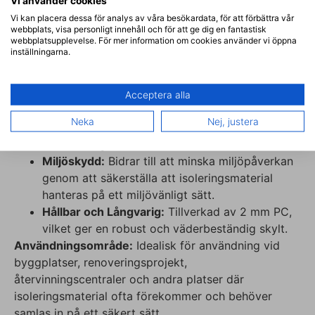
Vi använder cookies
Flerspråkiga Alternativ:
Texten kan anpassas
Vi kan placera dessa för analys av våra besökardata, för att förbättra vår
webbplats, visa personligt innehåll och för att ge dig en fantastisk
till flera språk för att öka tillgängligheten och
webbplatsupplevelse. För mer information om cookies använder vi öppna
underlätta förståelsen för alla användare.
inställningarna.
Fördelar:
Effektiv Återvinning:
Främjar korrekt sortering
Acceptera alla
och insamling av isoleringsmaterial, vilket
Neka
Nej, justera
optimerar återvinningsprocessen och minskar
avfallsmängden.
Miljöskydd:
Bidrar till att minska miljöpåverkan
genom att säkerställa att isoleringsmaterial
hanteras på ett miljövänligt sätt.
Hållbar och Långvarig:
Tillverkad av 2 mm PC,
vilket ger en robust och väderbeständig skylt.
Användningsområde:
Idealisk för användning vid
byggplatser, renoveringsprojekt,
återvinningscentraler och andra platser där
isoleringsmaterial ofta förekommer och behöver
samlas in på ett säkert sätt.