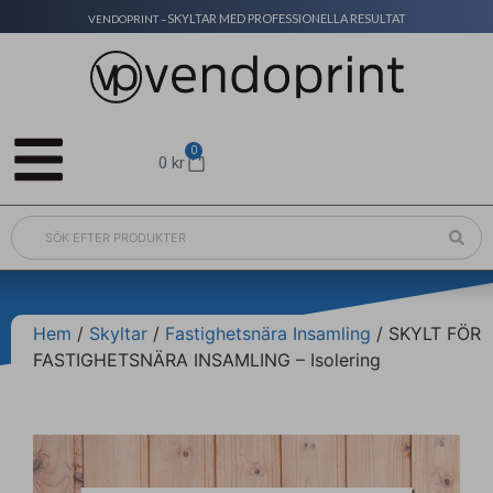
SKYLTAR MED PROFESSIONELLA RESULTAT
VENDOPRINT –
0
0
kr
Hem
/
Skyltar
/
Fastighetsnära Insamling
/ SKYLT FÖR
FASTIGHETSNÄRA INSAMLING – Isolering