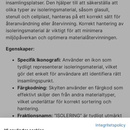
insamlingsplatser. Den hjälper till att säkerställa att
olika typer av isoleringsmaterial, såsom glasull,
stenull och cellplast, hanteras på ett korrekt sätt för
återanvändning eller återvinning. Korrekt hantering av
isoleringsmaterial är viktigt för att minimera
miljöpåverkan och optimera materialåtervinningen.
Egenskaper:
Specifik Ikonografi:
Använder en ikon som
tydligt representerar isoleringsmaterial, vilket
gör det enkelt för användare att identifiera rätt
insamlingspunkt.
Färgkodning:
Skylten använder en färgkod som
effektivt skiljer den från andra materialtyper,
vilket underlättar för korrekt sortering och
hantering.
Fraktionsnamn:
”ISOLERING” är tydligt utmärkt
på skylten i versaler, vilket garanterar god
Integritetspolicy
synlighet och läsbarhet.