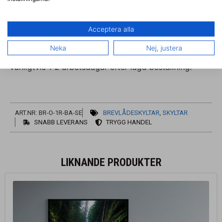
installationen snabb och enkel
Storlek:
180x80x3mm
Acceptera alla
Material:
Dibond Metallskylt med kärna av polyeten
Neka
Nej, justera
Skyltarna tillverkas på beställning och skickas
vanligtvis 1-2 arbetsdagar efter lagd beställning.
ART.NR: BR-O-1R-BA-SE
BREVLÅDESKYLTAR
,
SKYLTAR
SNABB LEVERANS
TRYGG HANDEL
LIKNANDE PRODUKTER