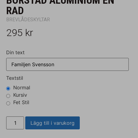
BORSTAD ALUMINIUM EN
RAD
BREVLÅDESKYLTAR
295
kr
Din text
Textstil
Normal
Kursiv
Fet Stil
Lägg till i varukorg