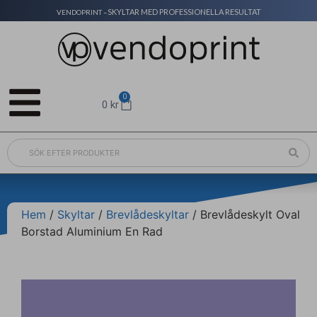
SKYLTAR MED PROFESSIONELLA RESULTAT
VENDOPRINT –
0
0
kr
Hem
/
Skyltar
/
Brevlådeskyltar
/ Brevlådeskylt Oval
Borstad Aluminium En Rad