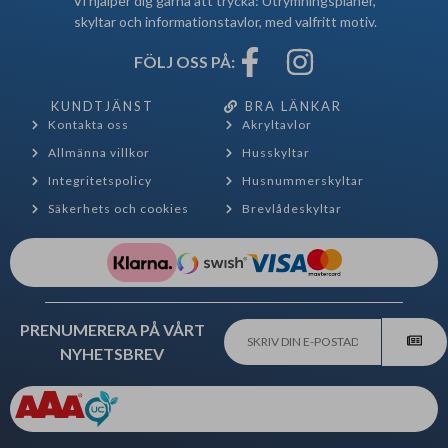
Vi hjälper dig gärna att trycka: Utrymningsplaner,
skyltar och informationstavlor, med valfritt motiv.
FÖLJ OSS PÅ:
KUNDTJÄNST
BRA LÄNKAR
Kontakta oss
Akryltavlor
Allmänna villkor
Husskyltar
Integritetspolicy
Husnummerskyltar
Säkerhets och cookies
Brevlådeskyltar
PRENUMERERA PÅ VÅRT
NYHETSBREV