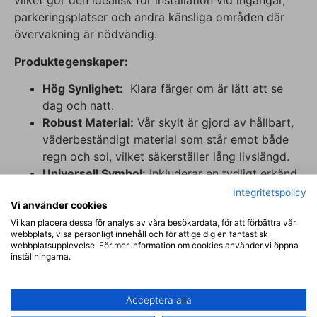
vilket gör den idealisk för installation vid ingångar,
parkeringsplatser och andra känsliga områden där
övervakning är nödvändig.
Produktegenskaper:
Hög Synlighet:
Klara färger om är lätt att se
dag och natt.
Robust Material:
Vår skylt är gjord av hållbart,
väderbeständigt material som står emot både
regn och sol, vilket säkerställer lång livslängd.
Universell Symbol:
Inkluderar en tydligt erkänd
symbol för videoövervakning samt text på både
Integritetspolicy
Vi använder cookies
svenska och engelska, vilket gör budskapet
Vi kan placera dessa för analys av våra besökardata, för att förbättra vår
klart för alla besökare.
webbplats, visa personligt innehåll och för att ge dig en fantastisk
Enkel Installation:
Kommer med starkt
webbplatsupplevelse. För mer information om cookies använder vi öppna
inställningarna.
dubbelhäftande material och är enkel att
montera på olika ytor, från väggar till stolpar.
Vid uppfästning med skruv bör skylten
Acceptera alla
förborras