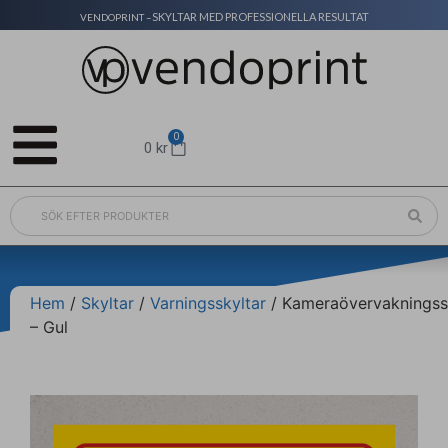
SKYLTAR MED PROFESSIONELLA RESULTAT
VENDOPRINT –
0
0
kr
Hem
/
Skyltar
/
Varningsskyltar
/ Kameraövervakningss
– Gul