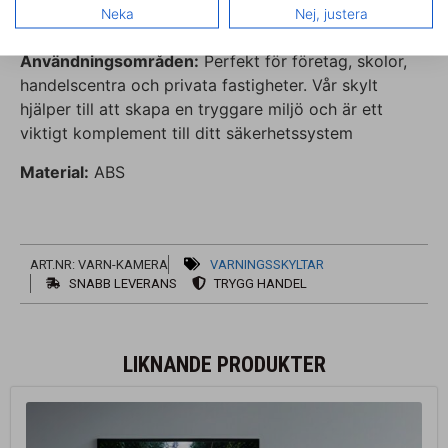
Lagkrav:
Uppfyller svenska och internationella
Neka
Nej, justera
lagkrav för skyltning vid kameraövervakning.
Användningsområden:
Perfekt för företag, skolor,
handelscentra och privata fastigheter. Vår skylt
hjälper till att skapa en tryggare miljö och är ett
viktigt komplement till ditt säkerhetssystem
Material:
ABS
ART.NR: VARN-KAMERA
VARNINGSSKYLTAR
SNABB LEVERANS
TRYGG HANDEL
LIKNANDE PRODUKTER