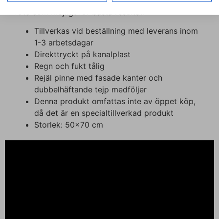
bilden i vårt verktyg. Tänk på att välja ett så bra
foto som möjligt för bästa resultat!
Tillverkas vid beställning med leverans inom
1-3 arbetsdagar
Direkttryckt på kanalplast
Regn och fukt tålig
Rejäl pinne med fasade kanter och
dubbelhäftande tejp medföljer
Denna produkt omfattas inte av öppet köp,
då det är en specialtillverkad produkt
Storlek: 50×70 cm