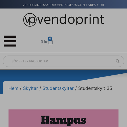
SKYLTAR MED PROFESSIONELLA RESULTAT
VENDOPRINT –
0
0
kr
Hem
/
Skyltar
/
Studentskyltar
/ Studentskylt 35