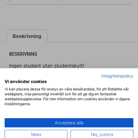
Beskrivning
BESKRIVNING
Ingen student utan studentskylt!
Integritetspolicy
Designa din egen studentskylt online med hjälp av
Vi använder cookies
av våra färdiga mallar
Vi kan placera dessa för analys av våra besökardata, för att förbättra vår
webbplats, visa personligt innehåll och för att ge dig en fantastisk
Våra studentskyltar är direkttryckta på
webbplatsupplevelse. För mer information om cookies använder vi öppna
högvkvalitativ kanalplast som ger en kraftig
inställningarna.
kontruktion och blir helt regn och fukt tåliga
Acceptera alla
Tips! Har du ett gammalt foto du vill använda, ta
en bild med din mobilkamera och ladda sedan upp
Neka
Nej, justera