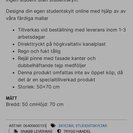
Designa din egen studentskylt online med hjälp av av
våra färdiga mallar
Tillverkas vid beställning med leverans inom 1-3
arbetsdagar
Direkttryckt på högkvaltativ kanalplast
Regn och fukt tålig
Rejäl pinne med fasade kanter och
dubbelhäftande tejp medföljer
Denna produkt omfattas inte av öppet köp, då
det är en specialtillverkad produkt
Storlek: 50×70 cm
MÅTT
Bredd: 50 cm
Höjd: 70 cm
ART.NR: 06400600135
SKYLTAR
,
STUDENTSKYLTAR
SNABB LEVERANS
TRYGG HANDEL