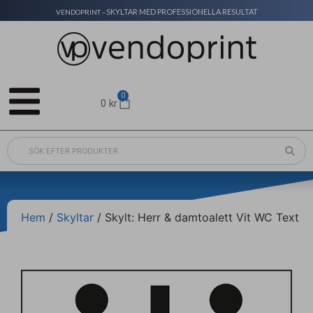
SKYLTAR MED PROFESSIONELLA RESULTAT
VENDOPRINT –
0
0
kr
Hem
/
Skyltar
/ Skylt: Herr & damtoalett Vit WC Text