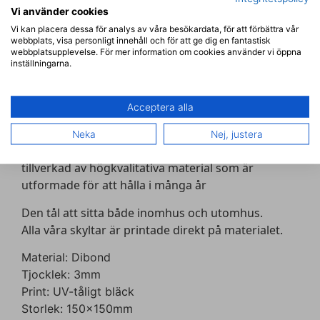
Vi använder cookies
Beskrivning
Vi kan placera dessa för analys av våra besökardata, för att förbättra vår
webbplats, visa personligt innehåll och för att ge dig en fantastisk
webbplatsupplevelse. För mer information om cookies använder vi öppna
BESKRIVNING
inställningarna.
Den här toalettskylten för
män och kvinnor
är det
perfekta sättet att visa toaletter för ditt företag,
Acceptera alla
hem eller kontor. Skylten har en ren och modern
design med fet svart text så att ditt meddelande
Neka
Nej, justera
blir tydligt och lätt att läsa. Den här skylten är
tillverkad av högkvalitativa material som är
utformade för att hålla i många år
Den tål att sitta både inomhus och utomhus.
Alla våra skyltar är printade direkt på materialet.
Material: Dibond
Tjocklek: 3mm
Print: UV-tåligt bläck
Storlek: 150x150mm