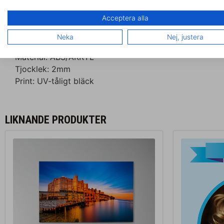
fotgängartrafik, vilket bidrar till att alla vet vilken t
Acceptera alla
Denna skylt är tillverkad av en ABS-plast med en blank
Alla våra skyltar är printade direkt på materialet.
Neka
Nej, justera
Material: ABS/AKRYL
Tjocklek: 2mm
Print: UV-tåligt bläck
LIKNANDE PRODUKTER