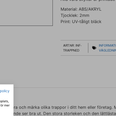
Material: ABS/AKRYL
Tjocklek: 2mm
Print: UV-tåligt bläck
ART.NR: INF-
INFORMAT
TRAPPNED
VÄGLEDNI
spolicy
bplats,
För mer
identifiera och märka olika trappor i ditt hem eller företa
ortfarande ser bra ut. Den stora storleken och den lättläs