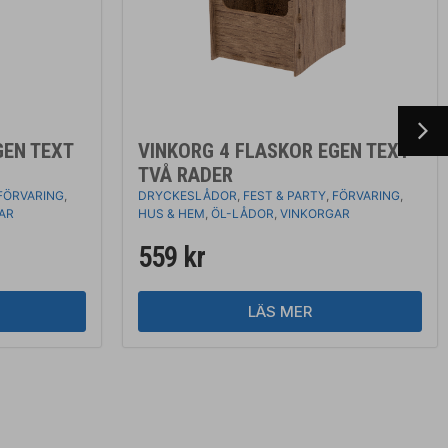
GEN TEXT
VINKORG 4 FLASKOR EGEN TEXT
TVÅ RADER
FÖRVARING
,
DRYCKESLÅDOR
,
FEST & PARTY
,
FÖRVARING
,
AR
HUS & HEM
,
ÖL-LÅDOR
,
VINKORGAR
559
kr
LÄS MER