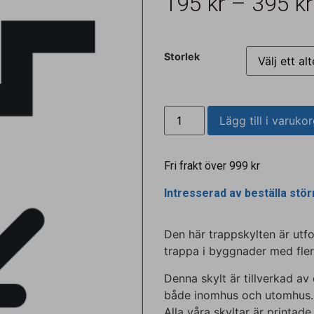
195
kr
–
395
kr
Storlek
Lägg till i varuko
Fri frakt över 999 kr
Intresserad av beställa stö
Den här trappskylten är utfor
trappa i byggnader med fler
Denna skylt är tillverkad av
både inomhus och utomhus.
Alla våra skyltar är printade