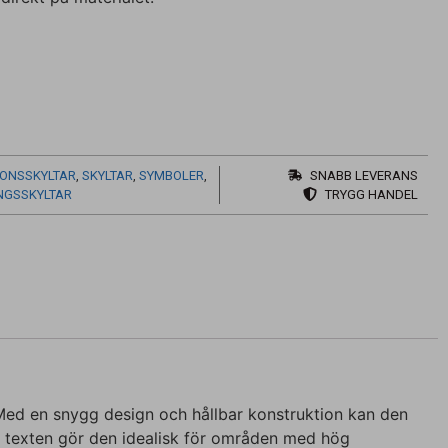
IONSSKYLTAR
,
SKYLTAR
,
SYMBOLER
,
SNABB LEVERANS
NGSSKYLTAR
TRYGG HANDEL
g. Med en snygg design och hållbar konstruktion kan den
ta texten gör den idealisk för områden med hög