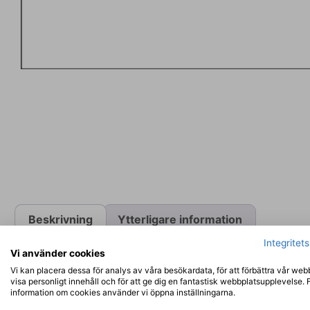
Beskrivning
Ytterligare information
Integritet
Vi använder cookies
BESKRIVNING
Vi kan placera dessa för analys av våra besökardata, för att förbättra vår web
visa personligt innehåll och för att ge dig en fantastisk webbplatsupplevelse. 
Den här trappskylten är det perfekta sättet att enkelt 
information om cookies använder vi öppna inställningarna.
här skylten tåla daglig användning samtidigt som den f