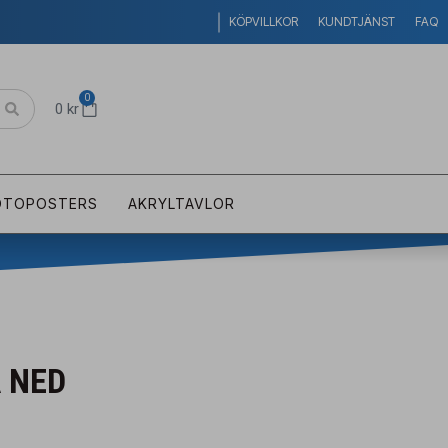
KÖPVILLKOR
KUNDTJÄNST
FAQ
0
0
kr
OTOPOSTERS
AKRYLTAVLOR
A NED