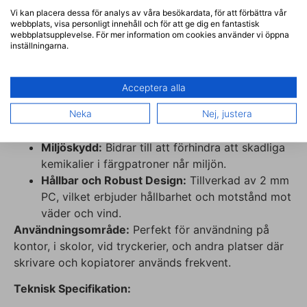
Flerspråkiga Alternativ:
Texten kan anpassas
Vi kan placera dessa för analys av våra besökardata, för att förbättra vår
till flera språk för att öka tillgängligheten och
webbplats, visa personligt innehåll och för att ge dig en fantastisk
webbplatsupplevelse. För mer information om cookies använder vi öppna
underlätta förståelsen för icke-svensktalande
inställningarna.
användare.
Fördelar:
Acceptera alla
Effektiv Återvinning:
Främjar korrekt sortering
och insamling av färgpatroner, vilket optimerar
Neka
Nej, justera
återvinningen och minskar miljöpåverkan.
Miljöskydd:
Bidrar till att förhindra att skadliga
kemikalier i färgpatroner når miljön.
Hållbar och Robust Design:
Tillverkad av 2 mm
PC, vilket erbjuder hållbarhet och motstånd mot
väder och vind.
Användningsområde:
Perfekt för användning på
kontor, i skolor, vid tryckerier, och andra platser där
skrivare och kopiatorer används frekvent.
Teknisk Specifikation: