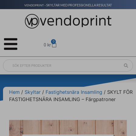
SKYLTAR MED PROFESSIONELLA RESULTAT
VENDOPRINT –
0
0
kr
Hem
/
Skyltar
/
Fastighetsnära Insamling
/ SKYLT FÖR
FASTIGHETSNÄRA INSAMLING – Färgpatroner