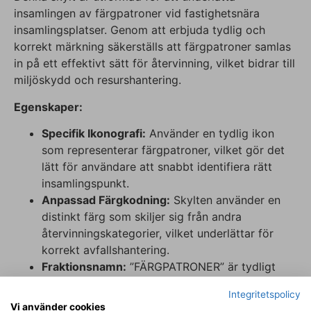
insamlingen av färgpatroner vid fastighetsnära
insamlingsplatser. Genom att erbjuda tydlig och
korrekt märkning säkerställs att färgpatroner samlas
in på ett effektivt sätt för återvinning, vilket bidrar till
miljöskydd och resurshantering.
Egenskaper:
Specifik Ikonografi:
Använder en tydlig ikon
som representerar färgpatroner, vilket gör det
lätt för användare att snabbt identifiera rätt
insamlingspunkt.
Anpassad Färgkodning:
Skylten använder en
distinkt färg som skiljer sig från andra
återvinningskategorier, vilket underlättar för
korrekt avfallshantering.
Fraktionsnamn:
”FÄRGPATRONER” är tydligt
markerat på skylten i versaler, vilket garanterar
Integritetspolicy
god synlighet och läsbarhet.
Vi använder cookies