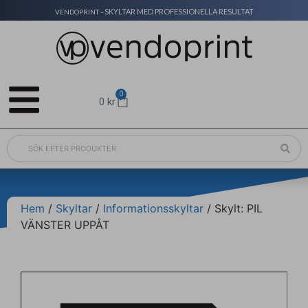
SKYLTAR MED PROFESSIONELLA RESULTAT
VENDOPRINT –
0
0
kr
Hem
/
Skyltar
/
Informationsskyltar
/ Skylt: PIL
VÄNSTER UPPÅT