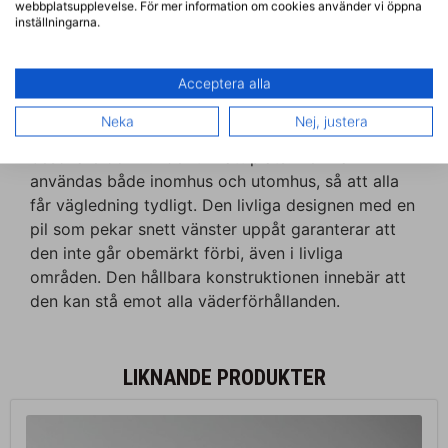
webbplatsupplevelse. För mer information om cookies använder vi öppna
inställningarna.
Beskrivning
Ytterligare information
Acceptera alla
BESKRIVNING
Neka
Nej, justera
Den här skylten är ett utmärkt sätt att leda
besökare och kunder till rätt plats! Den kan
användas både inomhus och utomhus, så att alla
får vägledning tydligt. Den livliga designen med en
pil som pekar snett vänster uppåt garanterar att
den inte går obemärkt förbi, även i livliga
områden. Den hållbara konstruktionen innebär att
den kan stå emot alla väderförhållanden.
LIKNANDE PRODUKTER