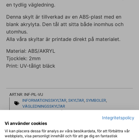
en tydlig vägledning.
Denna skylt är tillverkad av en ABS-plast med en
blank akrylyta. Den tål att sitta både inomhus och
utomhus.
Alla våra skyltar är printade direkt på materialet.
Material: ABS/AKRYL
Tjocklek: 2mm
Print: UV-tåligt bläck
ART.NR: INF-PIL-VU
INFORMATIONSSKYLTAR
,
SKYLTAR
,
SYMBOLER
,
VÄGLEDNINGSSKYLTAR
SNABB LEVERANS
TRYGG HANDEL
Integritetspolicy
Vi använder cookies
Vi kan placera dessa för analys av våra besökardata, för att förbättra vår
webbplats, visa personligt innehåll och för att ge dig en fantastisk