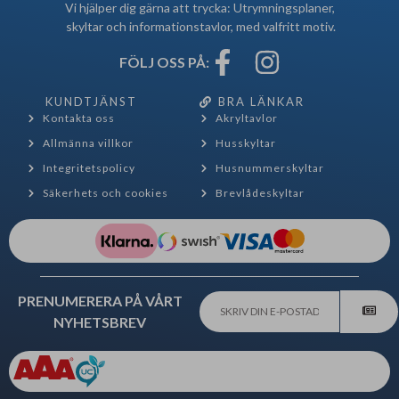
Vi hjälper dig gärna att trycka: Utrymningsplaner,
skyltar och informationstavlor, med valfritt motiv.
FÖLJ OSS PÅ:
KUNDTJÄNST
BRA LÄNKAR
Kontakta oss
Akryltavlor
Allmänna villkor
Husskyltar
Integritetspolicy
Husnummerskyltar
Säkerhets och cookies
Brevlådeskyltar
PRENUMERERA PÅ VÅRT
NYHETSBREV