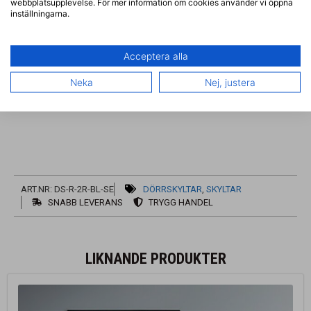
webbplatsupplevelse. För mer information om cookies använder vi öppna
installationen snabb och enkel
inställningarna.
Storlek:
200x50x3mm
Material:
Dibond Metallskylt med kärna av polyeten
Acceptera alla
Skyltarna tillverkas på beställning och skickas
Neka
Nej, justera
vanligtvis 1-2 arbetsdagar efter lagd beställning.
ART.NR: DS-R-2R-BL-SE
DÖRRSKYLTAR
,
SKYLTAR
SNABB LEVERANS
TRYGG HANDEL
LIKNANDE PRODUKTER