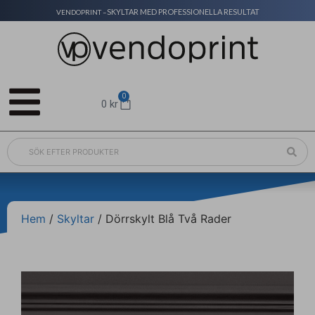
SKYLTAR MED PROFESSIONELLA RESULTAT
VENDOPRINT –
0
0
kr
Hem
/
Skyltar
/ Dörrskylt Blå Två Rader