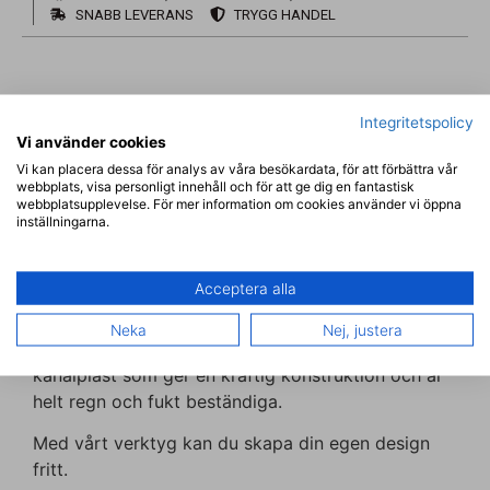
SNABB LEVERANS
TRYGG HANDEL
Integritetspolicy
Vi använder cookies
Beskrivning
Vi kan placera dessa för analys av våra besökardata, för att förbättra vår
webbplats, visa personligt innehåll och för att ge dig en fantastisk
webbplatsupplevelse. För mer information om cookies använder vi öppna
BESKRIVNING
inställningarna.
Designa din egen partyskylt med Vendoprint, vi
erbjuder den senaste tekniken för direkttryck och
Acceptera alla
hög kvalitet.
Neka
Nej, justera
Våra partskyltar är direkttryckta på högkvalitativ
kanalplast som ger en kraftig konstruktion och är
helt regn och fukt beständiga.
Med vårt verktyg kan du skapa din egen design
fritt.