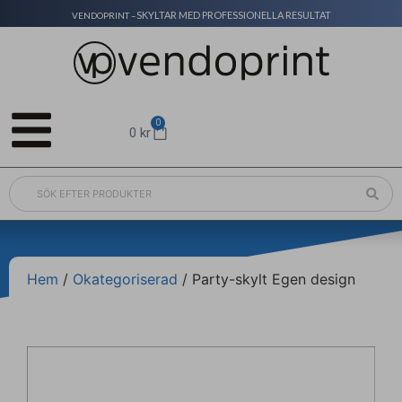
SKYLTAR MED PROFESSIONELLA RESULTAT
VENDOPRINT –
0
0
kr
Hem
/
Okategoriserad
/ Party-skylt Egen design